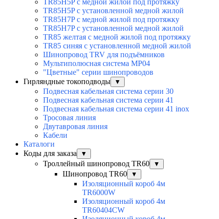
TR85H5P с медной жилой под протяжку
TR85H5P с установленной медной жилой
TR85H7P с медной жилой под протяжку
TR85H7P с установленной медной жилой
TR85 желтая с медной жилой под протяжку
TR85 синяя с установленной медной жилой
Шинопровод TRV для подъёмников
Мультиполюсная система MP04
"Цветные" серии шинопроводов
Гирляндные токоподводы
▼
Подвесная кабельная система серии 30
Подвесная кабельная система серии 41
Подвесная кабельная система серии 41 inox
Тросовая линия
Двутавровая линия
Кабели
Каталоги
Коды для заказа
▼
Троллейный шинопровод TR60
▼
Шинопровод TR60
▼
Изоляционный короб 4м
TR6000W
Изоляционный короб 4м
TR60404CW
Изоляционный короб 4м