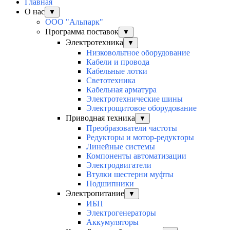
Главная
О нас
▼
ООО "Альпарк"
Программа поставок
▼
Электротехника
▼
Низковольтное оборудование
Кабели и провода
Кабельные лотки
Светотехника
Кабельная арматура
Электротехнические шины
Электрощитовое оборудование
Приводная техника
▼
Преобразователи частоты
Редукторы и мотор-редукторы
Линейные системы
Компоненты автоматизации
Электродвигатели
Втулки шестерни муфты
Подшипники
Электропитание
▼
ИБП
Электрогенераторы
Аккумуляторы