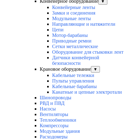
Конвейерное оборудование
▼
Конвейерные ленты
Замки и соединения
Модульные ленты
Направляющие и натяжители
Цепи
Мотор-барабаны
Приводные ремни
Сетки металлические
Оборудование для стыковки лент
Датчики конвейерной
безопасности
Крановое оборудование
▼
Кабельные тележки
Пульты управления
Кабельные барабаны
Канатные и цепные электротали
Шинопроводы
РВД и ПВД
Насосы
Вентиляторы
Теплообменники
Компрессоры
Модульные здания
Расходомеры