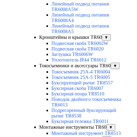
Линейный подвод питания
TR6008A5W
Линейный подвод питания
TR6008A4
Линейный подвод питания
TR6008A5
Кронштейны и крышки TR60
▼
Подвесная скоба TR6002W
Подвесная скоба TR6020
Заглушка TR6006W
Уплотнитель IP44 TR6012
Токосъемники и аксессуары TR60
▼
Токосъемник 25А-4 TR6004
Токосъемник 25А-5 TR6005
Буксирующий рычаг TR8557
Буксирная скоба TR6007
Буксирная опора TR8510
Поводок двойного токосъемника
TR6013
Подресоренный буксирующий
рычаг TR8538
Буксирная тележка TR6011
Монтажные инструменты TR60
▼
Монтажный инструмент TR8513