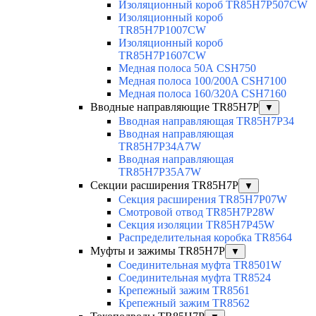
Изоляционный короб TR85H7P507CW
Изоляционный короб
TR85H7P1007CW
Изоляционный короб
TR85H7P1607CW
Медная полоса 50А CSH750
Медная полоса 100/200A CSH7100
Медная полоса 160/320A CSH7160
Вводные направляющие TR85H7P
▼
Вводная направляющая TR85H7P34
Вводная направляющая
TR85H7P34A7W
Вводная направляющая
TR85H7P35A7W
Секции расширения TR85H7P
▼
Секция расширения TR85H7P07W
Смотровой отвод TR85H7P28W
Секция изоляции TR85H7P45W
Распределительная коробка TR8564
Муфты и зажимы TR85H7P
▼
Соединительная муфта TR8501W
Соединительная муфта TR8524
Крепежный зажим TR8561
Крепежный зажим TR8562