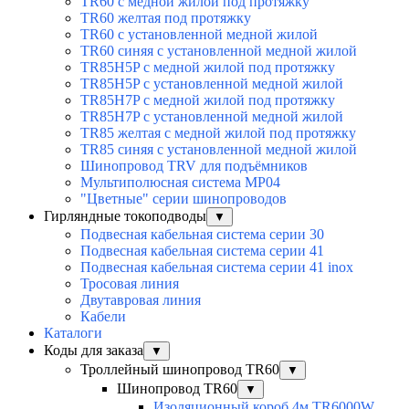
TR60 с медной жилой под протяжку
TR60 желтая под протяжку
TR60 с установленной медной жилой
TR60 синяя с установленной медной жилой
TR85H5P с медной жилой под протяжку
TR85H5P с установленной медной жилой
TR85H7P с медной жилой под протяжку
TR85H7P с установленной медной жилой
TR85 желтая с медной жилой под протяжку
TR85 синяя с установленной медной жилой
Шинопровод TRV для подъёмников
Мультиполюсная система MP04
"Цветные" серии шинопроводов
Гирляндные токоподводы
▼
Подвесная кабельная система серии 30
Подвесная кабельная система серии 41
Подвесная кабельная система серии 41 inox
Тросовая линия
Двутавровая линия
Кабели
Каталоги
Коды для заказа
▼
Троллейный шинопровод TR60
▼
Шинопровод TR60
▼
Изоляционный короб 4м TR6000W