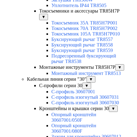
Уплотнитель IP44 TR8505
Токосъемники и аксессуары TR85H7P
▼
Токосъемник 35А TR85H7P001
Токосъемник 70А TR85H7P002
Токосъемник 105А TR85H7P010
Буксирующий рычаг TR8557
Буксирующий рычаг TR8558
Буксирующий рычаг TR8559
Подресоренный буксирующий
рычаг TR8538
Монтажные инструменты TR85H7P
▼
Монтажный инструмент TR8513
Кабельная линия серии "30"
▼
С-профили серии 30
▼
С-профиль 30607001
С-профиль изогнутый 30607031
С-профиль изогнутый 30607030
Кронштейны и крышки серии 30
▼
Опорный кронштейн
30607001/050F
Опорный кронштейн
30607001/080F
Зажим для кронштейна 30607012