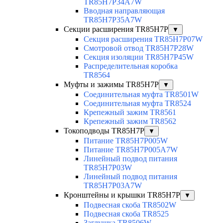
TR85H7P34A7W
Вводная направляющая
TR85H7P35A7W
Секции расширения TR85H7P
▼
Секция расширения TR85H7P07W
Смотровой отвод TR85H7P28W
Секция изоляции TR85H7P45W
Распределительная коробка
TR8564
Муфты и зажимы TR85H7P
▼
Соединительная муфта TR8501W
Соединительная муфта TR8524
Крепежный зажим TR8561
Крепежный зажим TR8562
Токоподводы TR85H7P
▼
Питание TR85H7P005W
Питание TR85H7P005A7W
Линейный подвод питания
TR85H7P03W
Линейный подвод питания
TR85H7P03A7W
Кронштейны и крышки TR85H7P
▼
Подвесная скоба TR8502W
Подвесная скоба TR8525
Заглушка TR8506W