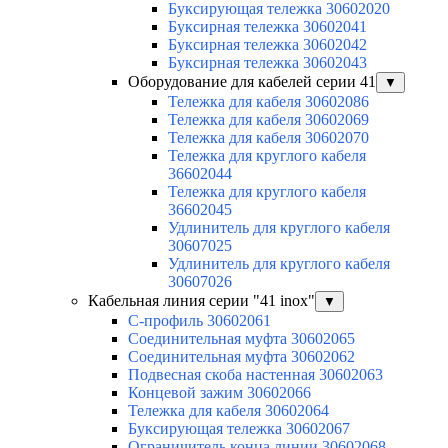
Буксирующая тележка 30602020
Буксирная тележка 30602041
Буксирная тележка 30602042
Буксирная тележка 30602043
Оборудование для кабелей серии 41
▼
Тележка для кабеля 30602086
Тележка для кабеля 30602069
Тележка для кабеля 30602070
Тележка для круглого кабеля
36602044
Тележка для круглого кабеля
36602045
Удлинитель для круглого кабеля
30607025
Удлинитель для круглого кабеля
30607026
Кабельная линия серии "41 inox"
▼
C-профиль 30602061
Соединительная муфта 30602065
Соединительная муфта 30602062
Подвесная скоба настенная 30602063
Концевой зажим 30602066
Тележка для кабеля 30602064
Буксирующая тележка 30602067
Ограничитель конца линии 30602068