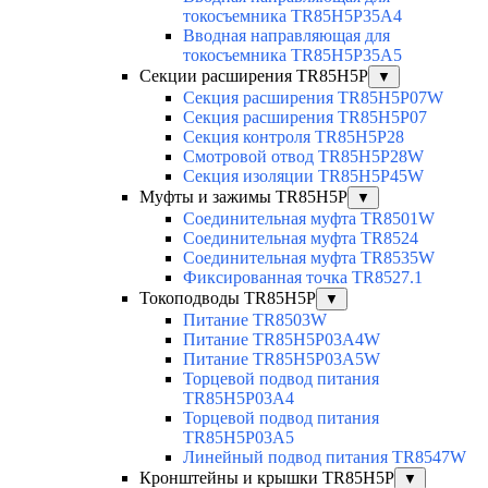
токосъемника TR85H5P35A4
Вводная направляющая для
токосъемника TR85H5P35A5
Секции расширения TR85H5P
▼
Секция расширения TR85H5P07W
Секция расширения TR85H5P07
Секция контроля TR85H5P28
Смотровой отвод TR85H5P28W
Секция изоляции TR85H5P45W
Муфты и зажимы TR85H5P
▼
Соединительная муфта TR8501W
Соединительная муфта TR8524
Соединительная муфта TR8535W
Фиксированная точка TR8527.1
Токоподводы TR85H5P
▼
Питание TR8503W
Питание TR85H5P03A4W
Питание TR85H5P03A5W
Торцевой подвод питания
TR85H5P03A4
Торцевой подвод питания
TR85H5P03A5
Линейный подвод питания TR8547W
Кронштейны и крышки TR85H5P
▼