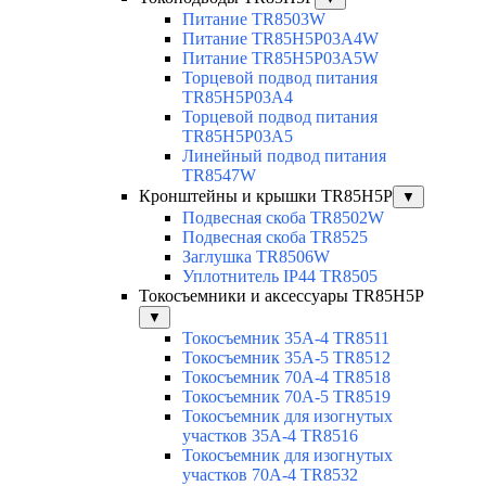
Питание TR8503W
Питание TR85H5P03A4W
Питание TR85H5P03A5W
Торцевой подвод питания
TR85H5P03A4
Торцевой подвод питания
TR85H5P03A5
Линейный подвод питания
TR8547W
Кронштейны и крышки TR85H5P
▼
Подвесная скоба TR8502W
Подвесная скоба TR8525
Заглушка TR8506W
Уплотнитель IP44 TR8505
Токосъемники и аксессуары TR85H5P
▼
Токосъемник 35А-4 TR8511
Токосъемник 35А-5 TR8512
Токосъемник 70А-4 TR8518
Токосъемник 70А-5 TR8519
Токосъемник для изогнутых
участков 35А-4 TR8516
Токосъемник для изогнутых
участков 70А-4 TR8532