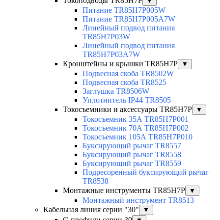
Токоподводы TR85H7P
▼
Питание TR85H7P005W
Питание TR85H7P005A7W
Линейный подвод питания
TR85H7P03W
Линейный подвод питания
TR85H7P03A7W
Кронштейны и крышки TR85H7P
▼
Подвесная скоба TR8502W
Подвесная скоба TR8525
Заглушка TR8506W
Уплотнитель IP44 TR8505
Токосъемники и аксессуары TR85H7P
▼
Токосъемник 35А TR85H7P001
Токосъемник 70А TR85H7P002
Токосъемник 105А TR85H7P010
Буксирующий рычаг TR8557
Буксирующий рычаг TR8558
Буксирующий рычаг TR8559
Подресоренный буксирующий рычаг
TR8538
Монтажные инструменты TR85H7P
▼
Монтажный инструмент TR8513
Кабельная линия серии "30"
▼
С-профили серии 30