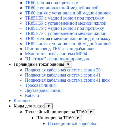
TR60 желтая под протяжку
TR60 с установленной медной жилой
TR60 синяя с установленной медной жилой
TR85H5P с медной жилой под протяжку
TR85H5P с установленной медной жилой
TR85H7P с медной жилой под протяжку
TR85H7P с установленной медной жилой
TR85 желтая с медной жилой под протяжку
TR85 синяя с установленной медной жилой
Шинопровод TRV для подъёмников
Мультиполюсная система MP04
"Цветные" серии шинопроводов
Гирляндные токоподводы
▼
Подвесная кабельная система серии 30
Подвесная кабельная система серии 41
Подвесная кабельная система серии 41 inox
Тросовая линия
Двутавровая линия
Кабели
Каталоги
Коды для заказа
▼
Троллейный шинопровод TR60
▼
Шинопровод TR60
▼
Изоляционный короб 4м