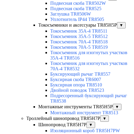
Подвесная скоба TR8502W
Подвесная скоба TR8525
Заглушка TR8506W
Уплотнитель IP44 TR8505
Токосъемники и аксессуары TR85H5P
▼
Токосъемник 35А-4 TR8511
Токосъемник 35А-5 TR8512
Токосъемник 70А-4 TR8518
Токосъемник 70А-5 TR8519
Токосъемник для изогнутых участков
35А-4 TR8516
Токосъемник для изогнутых участков
70А-4 TR8532
Буксирующий рычаг TR8557
Буксирная скоба TR6007
Буксирная опора TR8510
Двойной поводок TR8523
Подресоренный буксирующий рычаг
TR8538
Монтажные инструменты TR85H5P
▼
Монтажный инструмент TR8513
Троллейный шинопровод TR85H7P
▼
Шинопровод TR85H7P
▼
Изоляционный короб TR85H7PW