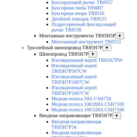
Буксирующий рычаг TR8557
Буксирная скоба TR6007
Буксирная опора TR8510
Двойной поводок TR8523
Подресоренный буксирующий
рычаг TR8538
Монтажные инструменты TR85H5P
▼
Монтажный инструмент TR8513
Троллейный шинопровод TR85H7P
▼
Шинопровод TR85H7P
▼
Изоляционный короб TR85H7PW
Изоляционный короб
TR85H7P507CW
Изоляционный короб
TR85H7P1007CW
Изоляционный короб
TR85H7P1607CW
Медная полоса 50А CSH750
Медная полоса 100/200A CSH7100
Медная полоса 160/320A CSH7160
Вводные направляющие TR85H7P
▼
Вводная направляющая
TR85H7P34
Вводная направляющая