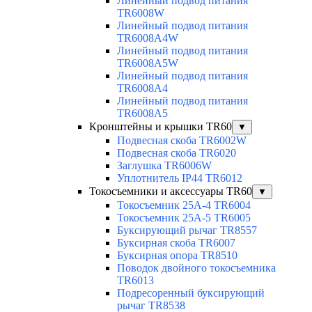
Линейный подвод питания
TR6008W
Линейный подвод питания
TR6008A4W
Линейный подвод питания
TR6008A5W
Линейный подвод питания
TR6008A4
Линейный подвод питания
TR6008A5
Кронштейны и крышки TR60
▼
Подвесная скоба TR6002W
Подвесная скоба TR6020
Заглушка TR6006W
Уплотнитель IP44 TR6012
Токосъемники и аксессуары TR60
▼
Токосъемник 25А-4 TR6004
Токосъемник 25А-5 TR6005
Буксирующий рычаг TR8557
Буксирная скоба TR6007
Буксирная опора TR8510
Поводок двойного токосъемника
TR6013
Подресоренный буксирующий
рычаг TR8538