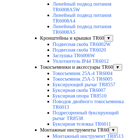
Линейный подвод питания
TR6008A5W
Линейный подвод питания
TR6008A4
Линейный подвод питания
TR6008A5
Кронштейны и крышки TR60
▼
Подвесная скоба TR6002W
Подвесная скоба TR6020
Заглушка TR6006W
Уплотнитель IP44 TR6012
Токосъемники и аксессуары TR60
▼
Токосъемник 25А-4 TR6004
Токосъемник 25А-5 TR6005
Буксирующий рычаг TR8557
Буксирная скоба TR6007
Буксирная опора TR8510
Поводок двойного токосъемника
TR6013
Подресоренный буксирующий
рычаг TR8538
Буксирная тележка TR6011
Монтажные инструменты TR60
▼
Монтажный инструмент TR8513