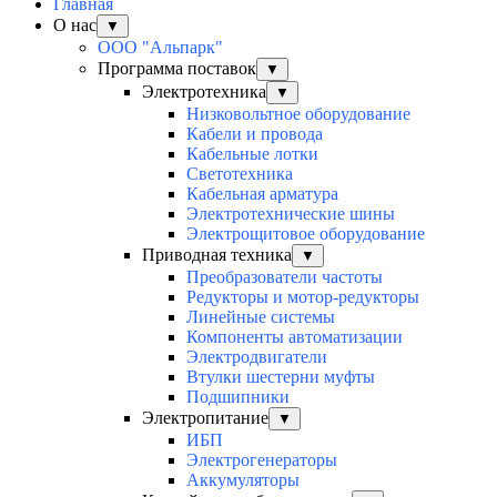
Главная
О нас
▼
ООО "Альпарк"
Программа поставок
▼
Электротехника
▼
Низковольтное оборудование
Кабели и провода
Кабельные лотки
Светотехника
Кабельная арматура
Электротехнические шины
Электрощитовое оборудование
Приводная техника
▼
Преобразователи частоты
Редукторы и мотор-редукторы
Линейные системы
Компоненты автоматизации
Электродвигатели
Втулки шестерни муфты
Подшипники
Электропитание
▼
ИБП
Электрогенераторы
Аккумуляторы