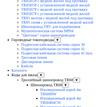
TR85H5P с медной жилой под протяжку
TR85H5P с установленной медной жилой
TR85H7P с медной жилой под протяжку
TR85H7P с установленной медной жилой
TR85 желтая с медной жилой под протяжку
TR85 синяя с установленной медной жилой
Шинопровод TRV для подъёмников
Мультиполюсная система MP04
"Цветные" серии шинопроводов
Гирляндные токоподводы
▼
Подвесная кабельная система серии 30
Подвесная кабельная система серии 41
Подвесная кабельная система серии 41 inox
Тросовая линия
Двутавровая линия
Кабели
Каталоги
Коды для заказа
▼
Троллейный шинопровод TR60
▼
Шинопровод TR60
▼
Изоляционный короб 4м
TR6000W
Изоляционный короб 4м
TR60404CW
Изоляционный короб 4м