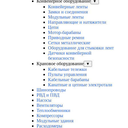
Конвейерное оборудование
▼
Конвейерные ленты
Замки и соединения
Модульные ленты
Направляющие и натяжители
Цепи
Мотор-барабаны
Приводные ремни
Сетки металлические
Оборудование для стыковки лент
Датчики конвейерной
безопасности
Крановое оборудование
▼
Кабельные тележки
Пульты управления
Кабельные барабаны
Канатные и цепные электротали
Шинопроводы
РВД и ПВД
Насосы
Вентиляторы
Теплообменники
Компрессоры
Модульные здания
Расходомеры