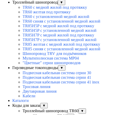
Троллейный шинопровод
▼
TR60 с медной жилой под протяжку
TR60 желтая под протяжку
TR60 с установленной медной жилой
TR60 синяя с установленной медной жилой
TR85H5P с медной жилой под протяжку
TR85H5P с установленной медной жилой
TR85H7P с медной жилой под протяжку
TR85H7P с установленной медной жилой
TR85 желтая с медной жилой под протяжку
TR85 синяя с установленной медной жилой
Шинопровод TRV для подъёмников
Мультиполюсная система MP04
"Цветные" серии шинопроводов
Гирляндные токоподводы
▼
Подвесная кабельная система серии 30
Подвесная кабельная система серии 41
Подвесная кабельная система серии 41 inox
Тросовая линия
Двутавровая линия
Кабели
Каталоги
Коды для заказа
▼
Троллейный шинопровод TR60
▼