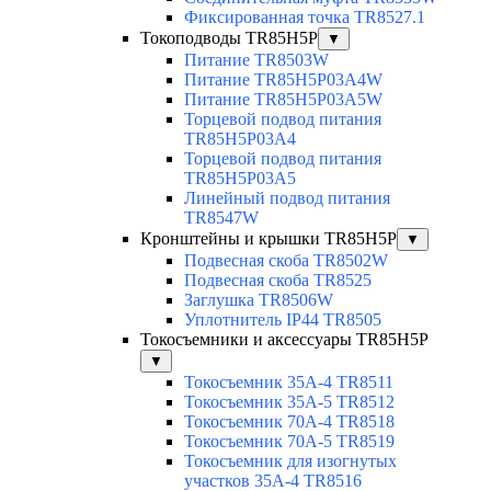
Фиксированная точка TR8527.1
Токоподводы TR85H5P
▼
Питание TR8503W
Питание TR85H5P03A4W
Питание TR85H5P03A5W
Торцевой подвод питания
TR85H5P03A4
Торцевой подвод питания
TR85H5P03A5
Линейный подвод питания
TR8547W
Кронштейны и крышки TR85H5P
▼
Подвесная скоба TR8502W
Подвесная скоба TR8525
Заглушка TR8506W
Уплотнитель IP44 TR8505
Токосъемники и аксессуары TR85H5P
▼
Токосъемник 35А-4 TR8511
Токосъемник 35А-5 TR8512
Токосъемник 70А-4 TR8518
Токосъемник 70А-5 TR8519
Токосъемник для изогнутых
участков 35А-4 TR8516