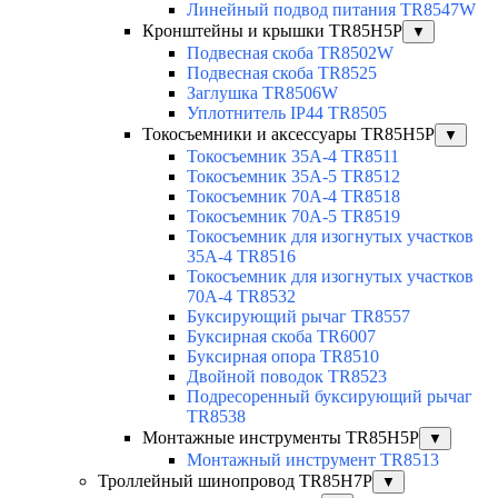
Линейный подвод питания TR8547W
Кронштейны и крышки TR85H5P
▼
Подвесная скоба TR8502W
Подвесная скоба TR8525
Заглушка TR8506W
Уплотнитель IP44 TR8505
Токосъемники и аксессуары TR85H5P
▼
Токосъемник 35А-4 TR8511
Токосъемник 35А-5 TR8512
Токосъемник 70А-4 TR8518
Токосъемник 70А-5 TR8519
Токосъемник для изогнутых участков
35А-4 TR8516
Токосъемник для изогнутых участков
70А-4 TR8532
Буксирующий рычаг TR8557
Буксирная скоба TR6007
Буксирная опора TR8510
Двойной поводок TR8523
Подресоренный буксирующий рычаг
TR8538
Монтажные инструменты TR85H5P
▼
Монтажный инструмент TR8513
Троллейный шинопровод TR85H7P
▼