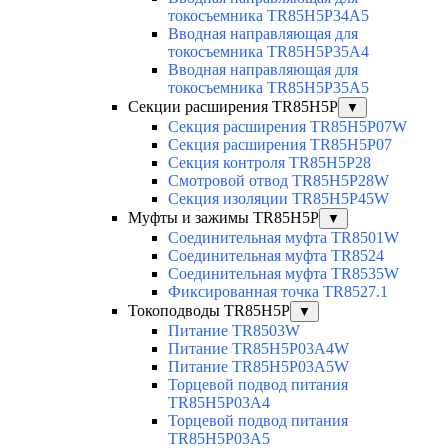
токосъемника TR85H5P34A5
Вводная направляющая для
токосъемника TR85H5P35A4
Вводная направляющая для
токосъемника TR85H5P35A5
Секции расширения TR85H5P
▼
Секция расширения TR85H5P07W
Секция расширения TR85H5P07
Секция контроля TR85H5P28
Смотровой отвод TR85H5P28W
Секция изоляции TR85H5P45W
Муфты и зажимы TR85H5P
▼
Соединительная муфта TR8501W
Соединительная муфта TR8524
Соединительная муфта TR8535W
Фиксированная точка TR8527.1
Токоподводы TR85H5P
▼
Питание TR8503W
Питание TR85H5P03A4W
Питание TR85H5P03A5W
Торцевой подвод питания
TR85H5P03A4
Торцевой подвод питания
TR85H5P03A5