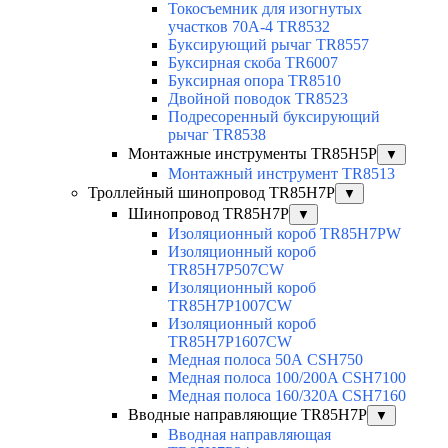
Токосъемник для изогнутых
участков 70А-4 TR8532
Буксирующий рычаг TR8557
Буксирная скоба TR6007
Буксирная опора TR8510
Двойной поводок TR8523
Подресоренный буксирующий
рычаг TR8538
Монтажные инструменты TR85H5P
▼
Монтажный инструмент TR8513
Троллейный шинопровод TR85H7P
▼
Шинопровод TR85H7P
▼
Изоляционный короб TR85H7PW
Изоляционный короб
TR85H7P507CW
Изоляционный короб
TR85H7P1007CW
Изоляционный короб
TR85H7P1607CW
Медная полоса 50А CSH750
Медная полоса 100/200A CSH7100
Медная полоса 160/320A CSH7160
Вводные направляющие TR85H7P
▼
Вводная направляющая