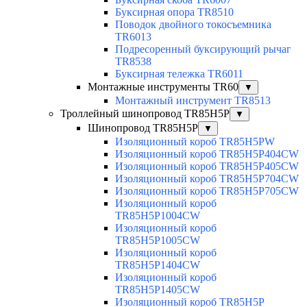
Буксирная опора TR8510
Поводок двойного токосъемника
TR6013
Подресоренный буксирующий рычаг
TR8538
Буксирная тележка TR6011
Монтажные инструменты TR60
▼
Монтажный инструмент TR8513
Троллейный шинопровод TR85H5P
▼
Шинопровод TR85H5P
▼
Изоляционный короб TR85H5PW
Изоляционный короб TR85H5P404CW
Изоляционный короб TR85H5P405CW
Изоляционный короб TR85H5P704CW
Изоляционный короб TR85H5P705CW
Изоляционный короб
TR85H5P1004CW
Изоляционный короб
TR85H5P1005CW
Изоляционный короб
TR85H5P1404CW
Изоляционный короб
TR85H5P1405CW
Изоляционный короб TR85H5P