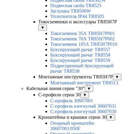
Подвесная скоба TR8502W
Подвесная скоба TR8525
Заглушка TR8506W
Уплотнитель IP44 TR8505
Токосъемники и аксессуары TR85H7P
▼
Токосъемник 35А TR85H7P001
Токосъемник 70А TR85H7P002
Токосъемник 105А TR85H7P010
Буксирующий рычаг TR8557
Буксирующий рычаг TR8558
Буксирующий рычаг TR8559
Подресоренный буксирующий
рычаг TR8538
Монтажные инструменты TR85H7P
▼
Монтажный инструмент TR8513
Кабельная линия серии "30"
▼
С-профили серии 30
▼
С-профиль 30607001
С-профиль изогнутый 30607031
С-профиль изогнутый 30607030
Кронштейны и крышки серии 30
▼
Опорный кронштейн
30607001/050F
Опорный кронштейн