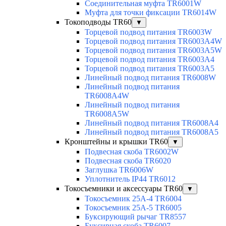
Соединительная муфта TR6001W
Муфта для точки фиксации TR6014W
Токоподводы TR60
▼
Торцевой подвод питания TR6003W
Торцевой подвод питания TR6003A4W
Торцевой подвод питания TR6003A5W
Торцевой подвод питания TR6003A4
Торцевой подвод питания TR6003A5
Линейный подвод питания TR6008W
Линейный подвод питания
TR6008A4W
Линейный подвод питания
TR6008A5W
Линейный подвод питания TR6008A4
Линейный подвод питания TR6008A5
Кронштейны и крышки TR60
▼
Подвесная скоба TR6002W
Подвесная скоба TR6020
Заглушка TR6006W
Уплотнитель IP44 TR6012
Токосъемники и аксессуары TR60
▼
Токосъемник 25А-4 TR6004
Токосъемник 25А-5 TR6005
Буксирующий рычаг TR8557
Буксирная скоба TR6007