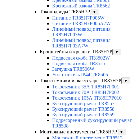
Крепежный зажим TR8561
Крепежный зажим TR8562
Токоподводы TR85H7P
▼
Питание TR85H7P005W
Питание TR85H7P005A7W
Линейный подвод питания
TR85H7P03W
Линейный подвод питания
TR85H7P03A7W
Кронштейны и крышки TR85H7P
▼
Подвесная скоба TR8502W
Подвесная скоба TR8525
Заглушка TR8506W
Уплотнитель IP44 TR8505
Токосъемники и аксессуары TR85H7P
▼
Токосъемник 35А TR85H7P001
Токосъемник 70А TR85H7P002
Токосъемник 105А TR85H7P010
Буксирующий рычаг TR8557
Буксирующий рычаг TR8558
Буксирующий рычаг TR8559
Подресоренный буксирующий рычаг
TR8538
Монтажные инструменты TR85H7P
▼
Монтажный инструмент TR8513