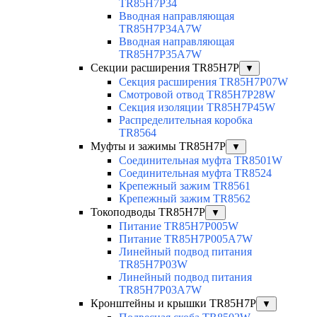
TR85H7P34
Вводная направляющая
TR85H7P34A7W
Вводная направляющая
TR85H7P35A7W
Секции расширения TR85H7P
▼
Секция расширения TR85H7P07W
Смотровой отвод TR85H7P28W
Секция изоляции TR85H7P45W
Распределительная коробка
TR8564
Муфты и зажимы TR85H7P
▼
Соединительная муфта TR8501W
Соединительная муфта TR8524
Крепежный зажим TR8561
Крепежный зажим TR8562
Токоподводы TR85H7P
▼
Питание TR85H7P005W
Питание TR85H7P005A7W
Линейный подвод питания
TR85H7P03W
Линейный подвод питания
TR85H7P03A7W
Кронштейны и крышки TR85H7P
▼