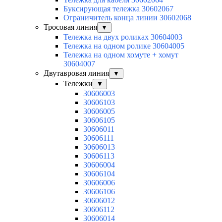
Буксирующая тележка 30602067
Ограничитель конца линии 30602068
Тросовая линия
▼
Тележка на двух роликах 30604003
Тележка на одном ролике 30604005
Тележка на одном хомуте + хомут
30604007
Двутавровая линия
▼
Тележки
▼
30606003
30606103
30606005
30606105
30606011
30606111
30606013
30606113
30606004
30606104
30606006
30606106
30606012
30606112
30606014