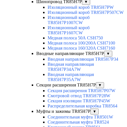
Шинопровод TR85H7P
▼
Изоляционный короб TR85H7PW
Изоляционный короб TR85H7P507CW
Изоляционный короб
TR85H7P1007CW
Изоляционный короб
TR85H7P1607CW
Медная полоса 50А CSH750
Медная полоса 100/200A CSH7100
Медная полоса 160/320A CSH7160
Вводные направляющие TR85H7P
▼
Вводная направляющая TR85H7P34
Вводная направляющая
TR85H7P34A7W
Вводная направляющая
TR85H7P35A7W
Секции расширения TR85H7P
▼
Секция расширения TR85H7P07W
Смотровой отвод TR85H7P28W
Секция изоляции TR85H7P45W
Распределительная коробка TR8564
Муфты и зажимы TR85H7P
▼
Соединительная муфта TR8501W
Соединительная муфта TR8524