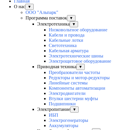
Главная
О нас
▼
ООО "Альпарк"
Программа поставок
▼
Электротехника
▼
Низковольтное оборудование
Кабели и провода
Кабельные лотки
Светотехника
Кабельная арматура
Электротехнические шины
Электрощитовое оборудование
Приводная техника
▼
Преобразователи частоты
Редукторы и мотор-редукторы
Линейные системы
Компоненты автоматизации
Электродвигатели
Втулки шестерни муфты
Подшипники
Электропитание
▼
ИБП
Электрогенераторы
Аккумуляторы