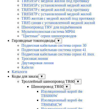
TR85H5P с медной жилой под протяжку
TR85H5P с установленной медной жилой
TR85H7P с медной жилой под протяжку
TR85H7P с установленной медной жилой
TR85 желтая с медной жилой под протяжку
TR85 синяя с установленной медной жилой
Шинопровод TRV для подъёмников
Мультиполюсная система MP04
"Цветные" серии шинопроводов
Гирляндные токоподводы
▼
Подвесная кабельная система серии 30
Подвесная кабельная система серии 41
Подвесная кабельная система серии 41 inox
Тросовая линия
Двутавровая линия
Кабели
Каталоги
Коды для заказа
▼
Троллейный шинопровод TR60
▼
Шинопровод TR60
▼
Изоляционный короб 4м
TR6000W
Изоляционный короб 4м
TR60404CW
Изоляционный короб 4м