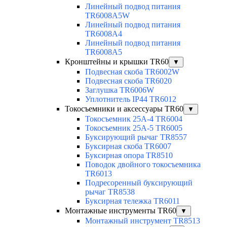
Линейный подвод питания
TR6008A5W
Линейный подвод питания
TR6008A4
Линейный подвод питания
TR6008A5
Кронштейны и крышки TR60
▼
Подвесная скоба TR6002W
Подвесная скоба TR6020
Заглушка TR6006W
Уплотнитель IP44 TR6012
Токосъемники и аксессуары TR60
▼
Токосъемник 25А-4 TR6004
Токосъемник 25А-5 TR6005
Буксирующий рычаг TR8557
Буксирная скоба TR6007
Буксирная опора TR8510
Поводок двойного токосъемника
TR6013
Подресоренный буксирующий
рычаг TR8538
Буксирная тележка TR6011
Монтажные инструменты TR60
▼
Монтажный инструмент TR8513