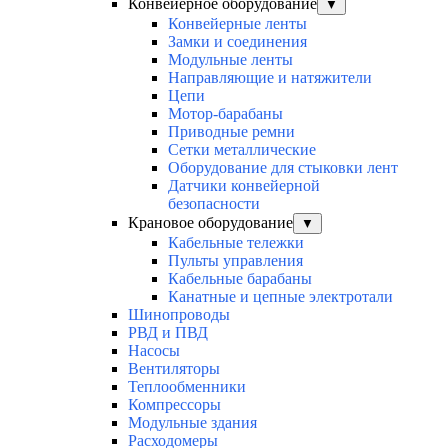
Конвейерное оборудование
▼
Конвейерные ленты
Замки и соединения
Модульные ленты
Направляющие и натяжители
Цепи
Мотор-барабаны
Приводные ремни
Сетки металлические
Оборудование для стыковки лент
Датчики конвейерной
безопасности
Крановое оборудование
▼
Кабельные тележки
Пульты управления
Кабельные барабаны
Канатные и цепные электротали
Шинопроводы
РВД и ПВД
Насосы
Вентиляторы
Теплообменники
Компрессоры
Модульные здания
Расходомеры